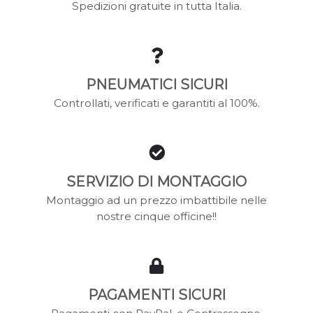
Spedizioni gratuite in tutta Italia.
con vere occasioni di modelli. Un'occasione unica per
risparmiare tempo e soldi senza per questo rinunciare alla
qualità !
Su l'ecommerce Mondial Gomme, gomme usate Roma
e
pneumatici nuovi, in tutta Italia
,
trovate occasioni per gomme
PNEUMATICI SICURI
usate per
auto, furgoni, camper, minivan, SUV, jeep
e non solo.
Controllati, verificati e garantiti al 100%.
SERVIZIO DI MONTAGGIO
Montaggio ad un prezzo imbattibile nelle
nostre cinque officine!!
PAGAMENTI SICURI