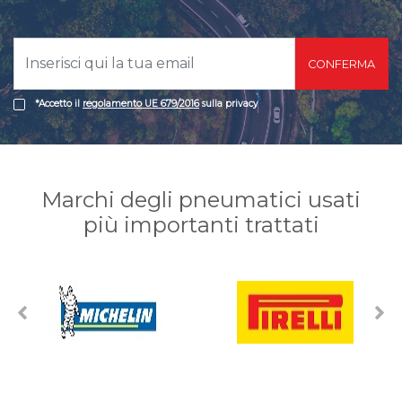
usate ritraggono gli pneumatici così come sono
stoccati nel nostro magazzino e sono la migliore
testimonianza dell'applicazione pedissequa di questo
metodo. Per maggiori dettagli è inoltre possibile
CONFERMA
valutare le caratteristiche tecniche delle gomme usate
e, in particolare, il battistrada rimanente.
*Accetto il
regolamento UE 679/2016
sulla privacy
Marchi degli pneumatici usati
più importanti trattati