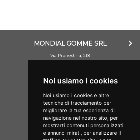
MONDIAL GOMME SRL
Via Prenestina, 218
00176 Roma (RM)
Email: info@mondialgomme.it
Noi usiamo i cookies
P.Iva: 17714311002
Noi usiamo i cookies e altre
Aperti dal lunedì al sabato
tecniche di tracciamento per
08:00/13:00 - 15:30/19:00
migliorare la tua esperienza di
navigazione nel nostro sito, per
SERVIZI
mostrarti contenuti personalizzati
e annunci mirati, per analizzare il
Home