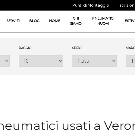
Punti di Montaggio
Iscrizio
CHI
PNEUMATICI
SERVIZI
BLOG
HOME
ESTIV
SIAMO
NUOVI
RAGGIO
STATO
MARC
neumatici usati a Vero