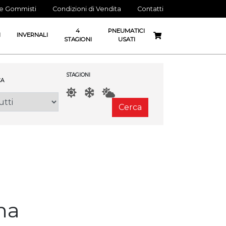
ne Gommisti
Condizioni di Vendita
Contatti
4
PNEUMATICI
I
INVERNALI
STAGIONI
USATI
STAGIONI
A
Cerca
na