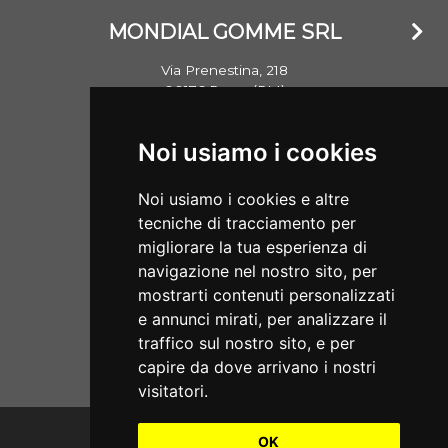
MONDIAL GOMME SRL
Via Prenestina, 218
00176 Roma (RM)
Email: info@mondialgomme.it
Noi usiamo i cookies
P.Iva: 17714311002
Noi usiamo i cookies e altre
Aperti dal lunedì al sabato
tecniche di tracciamento per
08:00/13:00 - 15:30/19:00
migliorare la tua esperienza di
navigazione nel nostro sito, per
SERVIZI
mostrarti contenuti personalizzati
e annunci mirati, per analizzare il
Home
traffico sul nostro sito, e per
ECOMMERCE
Servizi
capire da dove arrivano i nostri
Condizioni di Vendita
visitatori.
Chi Siamo
Termini e Privacy
Punti di Montaggio
OK
Cambio e Restituzione Merci