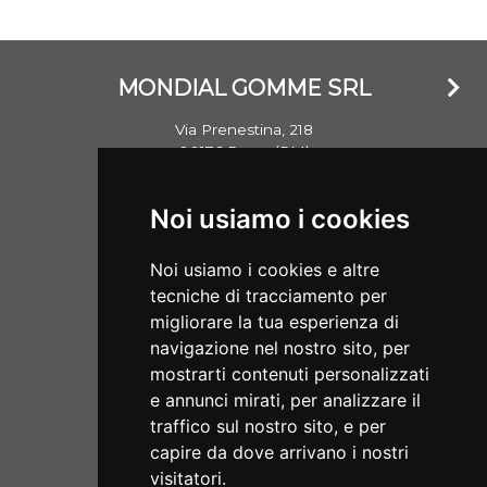
MONDIAL GOMME SRL
Via Prenestina, 218
00176 Roma (RM)
Email: info@mondialgomme.it
Noi usiamo i cookies
P.Iva: 17714311002
Noi usiamo i cookies e altre
Aperti dal lunedì al sabato
tecniche di tracciamento per
08:00/13:00 - 15:30/19:00
migliorare la tua esperienza di
navigazione nel nostro sito, per
SERVIZI
mostrarti contenuti personalizzati
e annunci mirati, per analizzare il
Home
traffico sul nostro sito, e per
ECOMMERCE
Servizi
capire da dove arrivano i nostri
Condizioni di Vendita
visitatori.
Chi Siamo