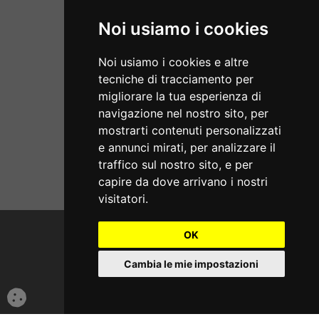
Email: info@mondialgomme.it
Noi usiamo i cookies
P.Iva: 17714311002
Noi usiamo i cookies e altre
Aperti dal lunedì al sabato
tecniche di tracciamento per
08:00/13:00 - 15:30/19:00
migliorare la tua esperienza di
navigazione nel nostro sito, per
SERVIZI
mostrarti contenuti personalizzati
e annunci mirati, per analizzare il
Home
traffico sul nostro sito, e per
ECOMMERCE
Servizi
capire da dove arrivano i nostri
Condizioni di Vendita
visitatori.
Chi Siamo
Termini e Privacy
Punti di Montaggio
OK
Cambio e Restituzione Merci
Contatti
© 2021 Realizzazione Sito e Web Marketing Tredweb S.r.l.
Guida all'Acquisto
Termini e Privacy
Cambia le mie impostazioni
Spedizione ed Imballaggio
Iscrizione Gommisti
Blog