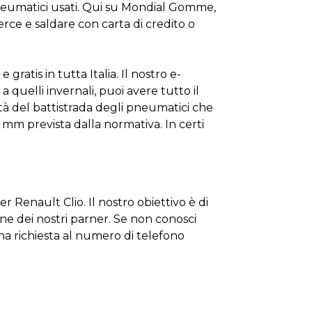
eumatici
usati. Qui su Mondial Gomme,
erce
e
saldare
con carta di credito o
e
e gratis
in tutta Italia. Il nostro e-
 quelli invernali, puoi avere tutto il
dità del battistrada degli pneumatici che
6 mm prevista dal
la normativa
. In
certi
er Renault Clio. Il nostro obiettivo è
di
ine dei nostri parner
. Se non
conosci
una richiesta
a
l numero di telefono