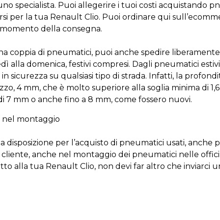
o specialista.
Puoi allegerire i tuoi costi
acquistando pn
si per la tua Renault Clio. Puoi ordinare
qui sull’ecomm
al momento della consegna.
na coppia di pneumatici, puoi anche spedire liberament
 alla domenica, festivi compresi. Dagli pneumatici estivi a
in sicurezza su qualsiasi tipo di strada. Infatti, la profon
ezzo,
4 mm, che è molto superiore alla soglia minima di 1,
 di 7 mm o
anche fino a
8 mm,
come fossero
nuovi.
e nel montaggio
isposizione per l’acquisto di p
neumatici usati,
anche
p
o cliente, anche
nel montaggio dei pneumatici nell
e
offic
to alla tua Renault Clio
, non devi far altro che inviarci 