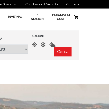
ne Gommisti
Condizioni di Vendita
Contatti
4
PNEUMATICI
I
INVERNALI
STAGIONI
USATI
STAGIONI
A
Cerca