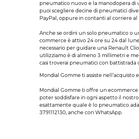
pneumatico nuovo e la manodopera di un
puoi scegliere decine di pneumatici diver
PayPal,
oppure
in contanti al corriere 
Anche se ordini un solo pneumatico o u
commerce è attivo 24 ore su 24 dal lunedì
necessario per guidare
una
Renault Clio 
utilizziamo è di almeno 3
millimetri e m
casi troverai pneumatici con battistrada
Mondial Gomme ti assiste nell’acquisto 
Mondial Gomme ti offre un ecommerce a d
poter soddisfare in ogni aspetto il nostr
esattamente quale è lo pneumatico adat
3791112130
,
anche con WhatsApp
.