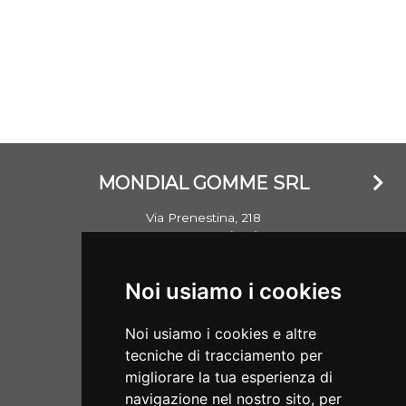
MONDIAL GOMME SRL
Via Prenestina, 218
00176 Roma (RM)
Email: info@mondialgomme.it
Noi usiamo i cookies
P.Iva: 17714311002
Noi usiamo i cookies e altre
Aperti dal lunedì al sabato
tecniche di tracciamento per
08:00/13:00 - 15:30/19:00
migliorare la tua esperienza di
navigazione nel nostro sito, per