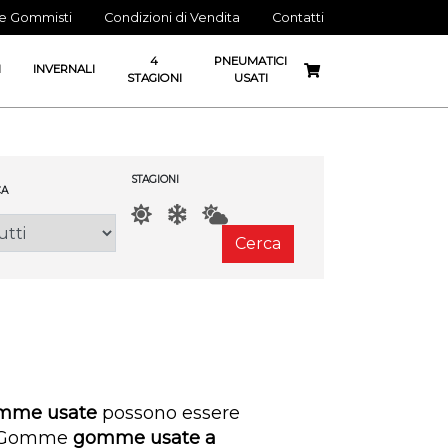
ne Gommisti
Condizioni di Vendita
Contatti
4
PNEUMATICI
I
INVERNALI
STAGIONI
USATI
STAGIONI
A
Cerca
mme usate
possono essere
al Gomme
gomme usate a