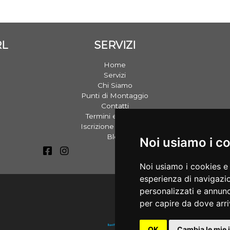
RL
SERVIZI
Home
Servizi
Chi Siamo
Punti di Montaggio
Contatti
Termini e Privacy
Iscrizione Gommisti
Blog
Noi usiamo i c
Noi usiamo i cookies e 
esperienza di navigazio
personalizzati e annunci
per capire da dove arriv
OK
Cambia le mie 