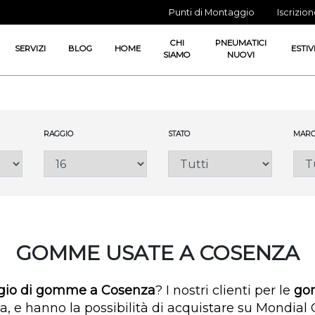
Punti di Montaggio
Iscrizio
CHI
PNEUMATICI
SERVIZI
BLOG
HOME
ESTIV
SIAMO
NUOVI
RAGGIO
STATO
MARC
GOMME USATE A COSENZA
ggio di gomme a Cosenza
? I nostri clienti per le
go
a, e hanno la possibilità di acquistare su Mondi