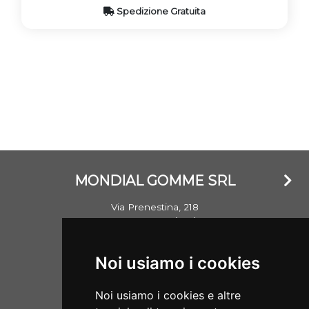
Spedizione Gratuita
MONDIAL GOMME SRL
Via Prenestina, 218
00176 Roma (RM)
Email: info@mondialgomme.it
Noi usiamo i cookies
P.Iva: 17714311002
Noi usiamo i cookies e altre
Aperti dal lunedì al sabato