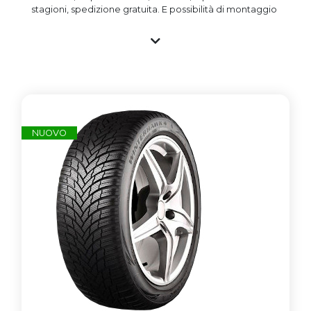
stagioni, spedizione gratuita. E possibilità di montaggio
a prezzo vantaggioso presso i gommisti associati. Tutti
gli pneumatici nuovi sono importati e garantiti e con
marchio CE, gli pneumatici usati vengono invece testati
nella propria struttura e commercializzati garantendo il
livello standard di sicurezza. Si ricorda che un
penumatico ha mediamente un battistrada di oltre
8mm e che lo stesso non invecchia in base al DOT
(anno) di realizzazione, ma bensì se esposto a agenti
atmosferici che ne hanno danneggiato la struttura.
NUOVO