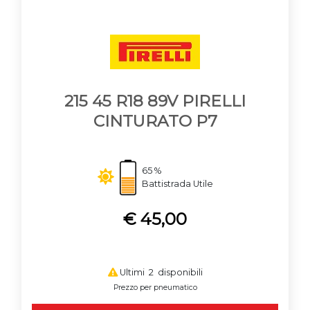
limite ben al di sopra della legge italiana che fissa in 1,6
millimetri la soglia minima per circolare.
L'assortimento include
gomme usate invernali
,
gomme
usate estive
e
gomme usate 4 stagioni
disponibili a
coppia o come treno completo, con vere occasioni di
modelli.
215 45 R18 89V PIRELLI
CINTURATO P7
65 %
Battistrada Utile
€ 45,00
Ultimi 2 disponibili
Prezzo per pneumatico