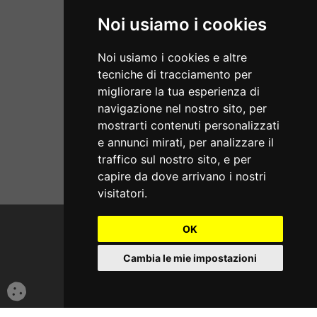
Noi usiamo i cookies
P.Iva: 17714311002
Noi usiamo i cookies e altre
Aperti dal lunedì al sabato
tecniche di tracciamento per
08:00/13:00 - 15:30/19:00
migliorare la tua esperienza di
navigazione nel nostro sito, per
SERVIZI
mostrarti contenuti personalizzati
e annunci mirati, per analizzare il
Home
traffico sul nostro sito, e per
ECOMMERCE
Servizi
capire da dove arrivano i nostri
Condizioni di Vendita
visitatori.
Chi Siamo
Termini e Privacy
Punti di Montaggio
OK
Cambio e Restituzione Merci
Contatti
© 2021 Realizzazione Sito e Web Marketing Tredweb S.r.l.
Guida all'Acquisto
Termini e Privacy
Cambia le mie impostazioni
Spedizione ed Imballaggio
Iscrizione Gommisti
Blog