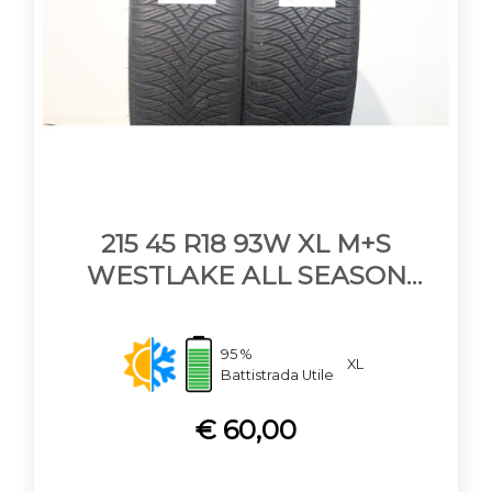
215 45 R18 93W XL M+S
WESTLAKE ALL SEASON
ELITE Z-401
95 %
XL
Battistrada Utile
€ 60,00