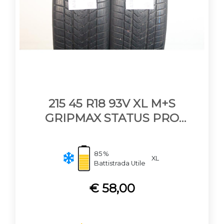
215 45 R18 93V XL M+S
GRIPMAX STATUS PRO
WINTER
85 %
XL
Battistrada Utile
€ 58,00