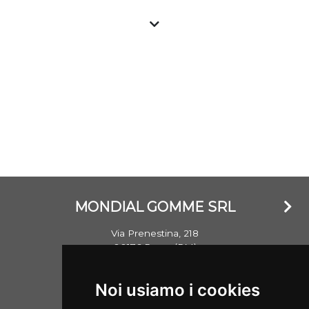
a prezzo vantaggioso presso i gommisti associati. Tutti
gli pneumatici nuovi sono importati e garantiti e con
marchio CE, gli pneumatici usati vengono invece testati
nella propria struttura e commercializzati garantendo il
livello standard di sicurezza. Si ricorda che un
penumatico ha mediamente un battistrada di oltre
8mm e che lo stesso non invecchia in base al DOT
(anno) di realizzazione, ma bensì se esposto a agenti
atmosferici che ne hanno danneggiato la struttura.
MONDIAL GOMME SRL
Via Prenestina, 218
00176 Roma (RM)
Email: info@mondialgomme.it
Noi usiamo i cookies
P.Iva: 17714311002