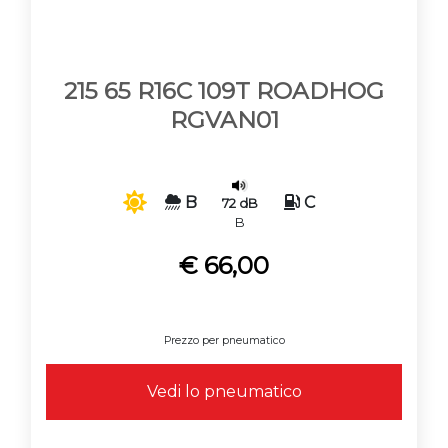
215 65 R16C 109T ROADHOG
RGVAN01
B
C
72 dB
B
€ 66,00
Prezzo per pneumatico
Vedi lo pneumatico