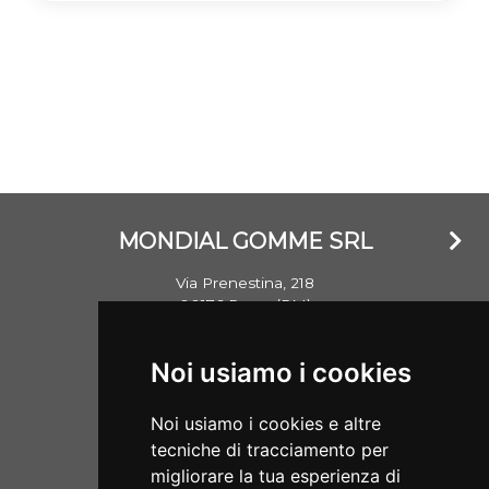
MONDIAL GOMME SRL
Via Prenestina, 218
00176 Roma (RM)
Email: info@mondialgomme.it
Noi usiamo i cookies
P.Iva: 17714311002
Noi usiamo i cookies e altre
Aperti dal lunedì al sabato
tecniche di tracciamento per
08:00/13:00 - 15:30/19:00
migliorare la tua esperienza di