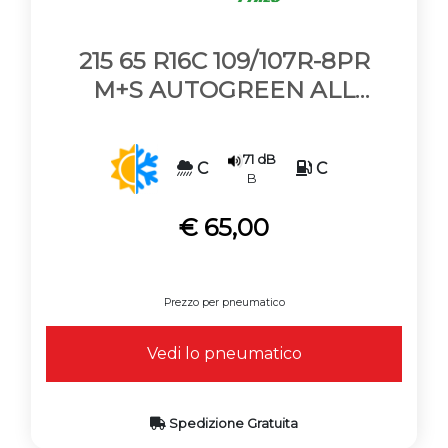
215 65 R16C 109/107R-8PR
M+S AUTOGREEN ALL
SEASON VAN AS7
71 dB
C
C
B
€ 65,00
Prezzo per pneumatico
Vedi lo pneumatico
Spedizione Gratuita