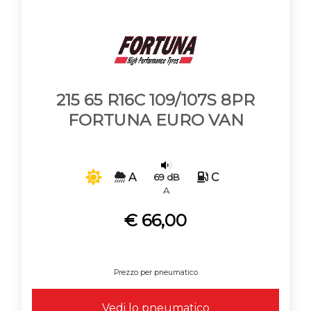
215 65 R16C 109/107S 8PR
FORTUNA EURO VAN
A
C
69 dB
A
€ 66,00
Prezzo per pneumatico
Vedi lo pneumatico