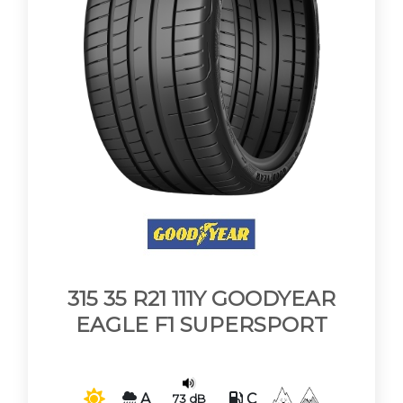
315 35 R21 111Y GOODYEAR
EAGLE F1 SUPERSPORT
A
C
73 dB