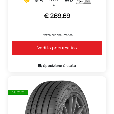
A
B
72 dB
A
€ 289,89
Prezzo per pneumatico
Vedi lo pneumatico
Spedizione Gratuita
NUOVO