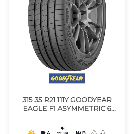
315 35 R21 111Y GOODYEAR
EAGLE F1 ASYMMETRIC 6
XL MFS EVR BSW
A
B
72 dB