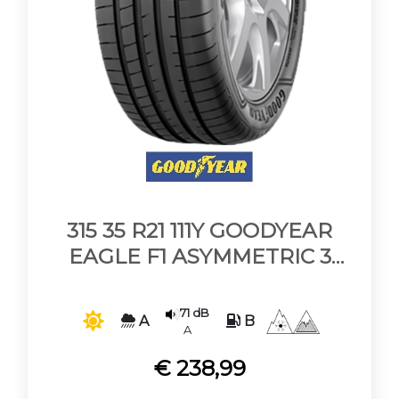
315 35 R21 111Y GOODYEAR
EAGLE F1 ASYMMETRIC 3
SUV ROF XL * RSC FP
71 dB
A
B
A
€ 238,99