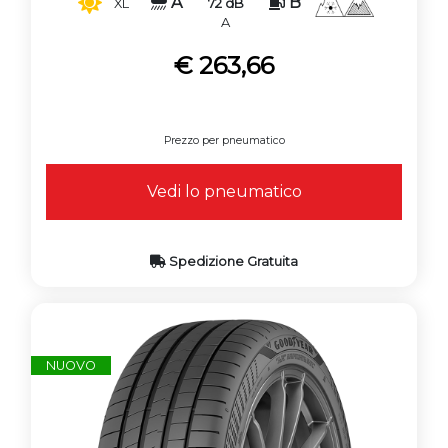
A
B
72 dB
XL
A
€ 263,66
Prezzo per pneumatico
Vedi lo pneumatico
Spedizione Gratuita
NUOVO