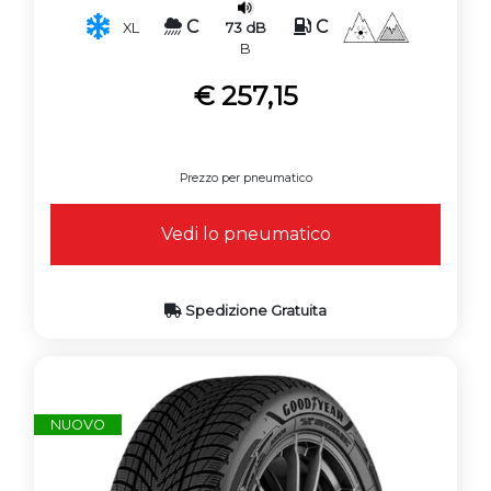
C
C
73 dB
XL
B
€ 257,15
Prezzo per pneumatico
Vedi lo pneumatico
Spedizione Gratuita
NUOVO