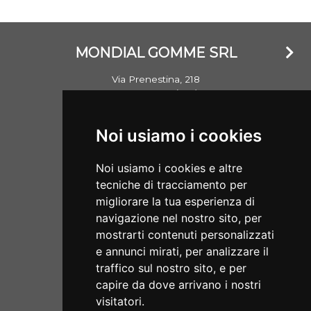
MONDIAL GOMME SRL
Via Prenestina, 218
00176 Roma (RM)
Email: info@mondialgomme.it
Noi usiamo i cookies
P.Iva: 17714311002
Noi usiamo i cookies e altre
Aperti dal lunedì al sabato
tecniche di tracciamento per
08:00/13:00 - 15:30/19:00
migliorare la tua esperienza di
navigazione nel nostro sito, per
SERVIZI
mostrarti contenuti personalizzati
e annunci mirati, per analizzare il
Home
traffico sul nostro sito, e per
ECOMMERCE
Servizi
capire da dove arrivano i nostri
visitatori.
Condizioni di Vendita
Chi Siamo