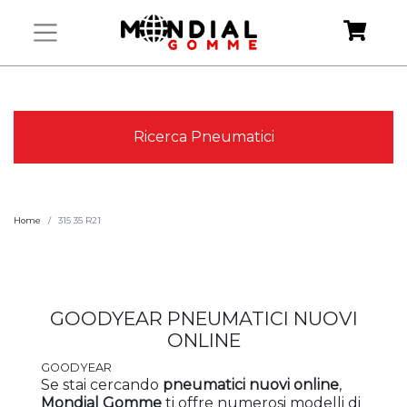
Ricerca Pneumatici
Home
315 35 R21
GOODYEAR PNEUMATICI NUOVI
ONLINE
GOODYEAR
Se stai cercando
pneumatici
nuovi
online
,
Mondial Gomme
ti offre numerosi modelli
di