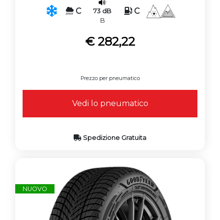
C
C
73 dB
B
€ 282,22
Prezzo per pneumatico
Vedi lo pneumatico
Spedizione Gratuita
NUOVO