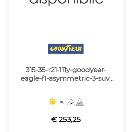
315-35-r21-111y-goodyear-
eagle-f1-asymmetric-3-suv-
rof-xl-dot23
XL
€ 253,25