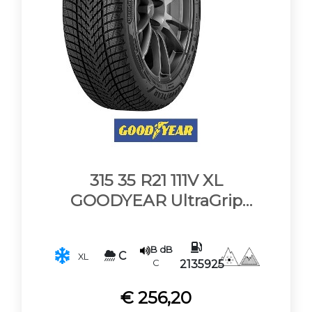
315 35 R21 111V XL
GOODYEAR UltraGrip
Performance 3
B dB
C
XL
C
2135925
€ 256,20