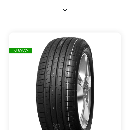
a prezzo vantaggioso presso i gommisti associati. Tutti
gli pneumatici nuovi sono importati e garantiti e con
marchio CE, gli pneumatici usati vengono invece testati
nella propria struttura e commercializzati garantendo il
livello standard di sicurezza. Si ricorda che un
penumatico ha mediamente un battistrada di oltre
8mm e che lo stesso non invecchia in base al DOT
(anno) di realizzazione, ma bensì se esposto a agenti
atmosferici che ne hanno danneggiato la struttura.
NUOVO