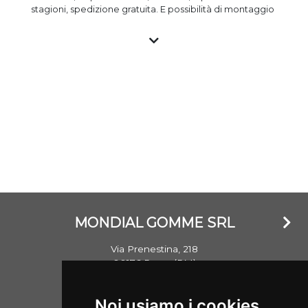
stagioni, spedizione gratuita. E possibilità di montaggio
a prezzo vantaggioso presso i gommisti associati. Tutti
gli pneumatici nuovi sono importati e garantiti e con
marchio CE, gli pneumatici usati vengono invece testati
nella propria struttura e commercializzati garantendo il
livello standard di sicurezza. Si ricorda che un
penumatico ha mediamente un battistrada di oltre
8mm e che lo stesso non invecchia in base al DOT
(anno) di realizzazione, ma bensì se esposto a agenti
atmosferici che ne hanno danneggiato la struttura.
MONDIAL GOMME SRL
Via Prenestina, 218
00176 Roma (RM)
Email: info@mondialgomme.it
Noi usiamo i cookies