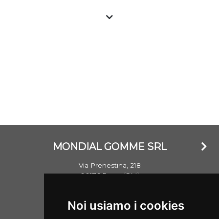
a prezzo vantaggioso presso i gommisti associati. Tutti
gli pneumatici nuovi sono importati e garantiti e con
marchio CE, gli pneumatici usati vengono invece testati
nella propria struttura e commercializzati garantendo il
livello standard di sicurezza. Si ricorda che un
penumatico ha mediamente un battistrada di oltre
8mm e che lo stesso non invecchia in base al DOT
(anno) di realizzazione, ma bensì se esposto a agenti
atmosferici che ne hanno danneggiato la struttura.
MONDIAL GOMME SRL
Via Prenestina, 218
00176 Roma (RM)
Email: info@mondialgomme.it
Noi usiamo i cookies
P.Iva: 17714311002