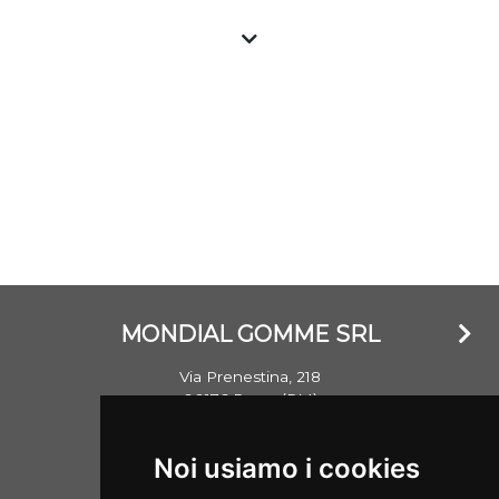
a prezzo vantaggioso presso i gommisti associati. Tutti
gli pneumatici nuovi sono importati e garantiti e con
marchio CE, gli pneumatici usati vengono invece testati
nella propria struttura e commercializzati garantendo il
livello standard di sicurezza. Si ricorda che un
penumatico ha mediamente un battistrada di oltre
8mm e che lo stesso non invecchia in base al DOT
(anno) di realizzazione, ma bensì se esposto a agenti
atmosferici che ne hanno danneggiato la struttura.
MONDIAL GOMME SRL
Via Prenestina, 218
00176 Roma (RM)
Email: info@mondialgomme.it
Noi usiamo i cookies
P.Iva: 17714311002