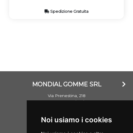
Spedizione Gratuita
MONDIAL GOMME SRL
Via Prenestina, 218
00176 Roma (RM)
Email: info@mondialgomme.it
Noi usiamo i cookies
P.Iva: 17714311002