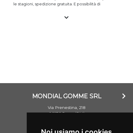
le stagioni, spedizione gratuita. E possibilità di
montaggio a prezzo vantaggioso presso i gommisti
associati. Tutti gli pneumatici nuovi sono importati e
garantiti e con marchio CE, gli pneumatici usati
vengono invece testati nella propria struttura e
commercializzati garantendo il livello standard di
sicurezza. Si ricorda che un penumatico ha
mediamente un battistrada di oltre 8mm e che lo
stesso non invecchia in base al DOT (anno) di
realizzazione, ma bensì se esposto a agenti atmosferici
che ne hanno danneggiato la struttura.
MONDIAL GOMME SRL
Via Prenestina, 218
00176 Roma (RM)
Email: info@mondialgomme.it
Noi usiamo i cookies