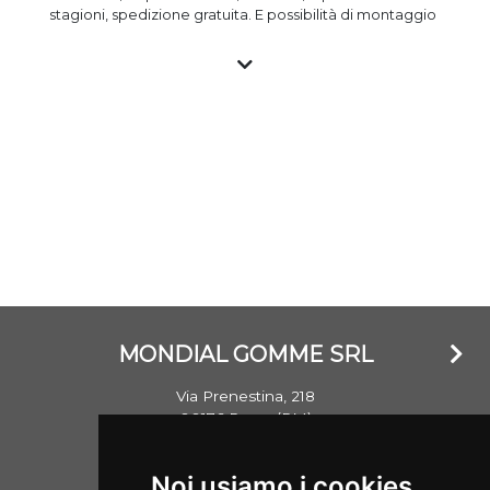
stagioni, spedizione gratuita. E possibilità di montaggio
a prezzo vantaggioso presso i gommisti associati. Tutti
gli pneumatici nuovi sono importati e garantiti e con
marchio CE, gli pneumatici usati vengono invece testati
nella propria struttura e commercializzati garantendo il
livello standard di sicurezza. Si ricorda che un
penumatico ha mediamente un battistrada di oltre
8mm e che lo stesso non invecchia in base al DOT
(anno) di realizzazione, ma bensì se esposto a agenti
atmosferici che ne hanno danneggiato la struttura.
MONDIAL GOMME SRL
Via Prenestina, 218
00176 Roma (RM)
Email: info@mondialgomme.it
Noi usiamo i cookies