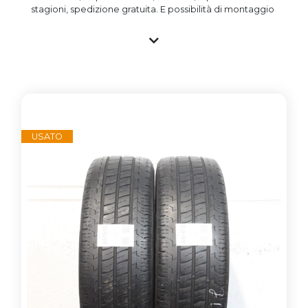
stagioni, spedizione gratuita. E possibilità di montaggio
a prezzo vantaggioso presso i gommisti associati. Tutti
gli pneumatici nuovi sono importati e garantiti e con
marchio CE, gli pneumatici usati vengono invece testati
nella propria struttura e commercializzati garantendo il
livello standard di sicurezza. Si ricorda che un
penumatico ha mediamente un battistrada di oltre
8mm e che lo stesso non invecchia in base al DOT
(anno) di realizzazione, ma bensì se esposto a agenti
atmosferici che ne hanno danneggiato la struttura.
USATO