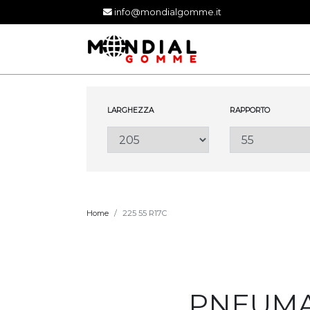
info@mondialgomme.it
LARGHEZZA
RAPPORTO
Home
225 55 R17C
PNEUMAT