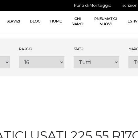
Punti di Montaggio
Iscrizio
CHI
PNEUMATICI
SERVIZI
BLOG
HOME
ESTIV
SIAMO
NUOVI
RAGGIO
STATO
MARC
ICI USATI 225 55 R1