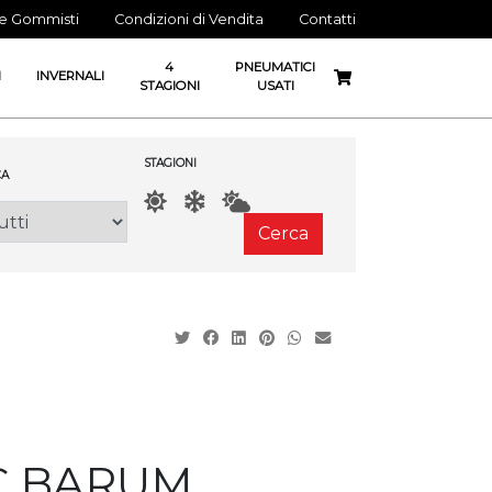
ne Gommisti
Condizioni di Vendita
Contatti
4
PNEUMATICI
I
INVERNALI
STAGIONI
USATI
STAGIONI
A
Cerca
7C BARUM