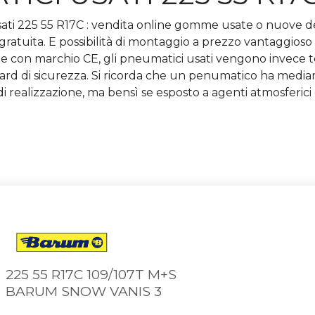
ti 225 55 R17C : vendita online gomme usate o nuove della
 gratuita. E possibilità di montaggio a prezzo vantaggioso p
 e con marchio CE, gli pneumatici usati vengono invece te
ndard di sicurezza. Si ricorda che un penumatico ha medi
di realizzazione, ma bensì se esposto a agenti atmosferic
225 55 R17C 109/107T M+S
BARUM SNOW VANIS 3