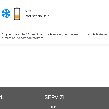
65 %
Battistrada Utile
* il pneumatico ha 5.5mm di battistrada residuo, un pneumatico nuovo delle stesse
dimensioni ne possiede 7,5/8mm.
RL
SERVIZI
Home