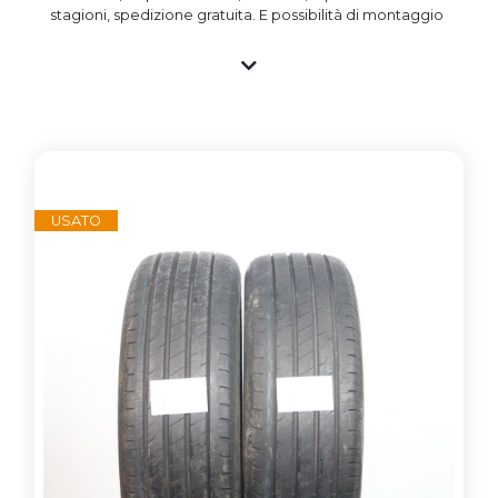
stagioni, spedizione gratuita. E possibilità di montaggio
a prezzo vantaggioso presso i gommisti associati. Tutti
gli pneumatici nuovi sono importati e garantiti e con
marchio CE, gli pneumatici usati vengono invece testati
nella propria struttura e commercializzati garantendo il
livello standard di sicurezza. Si ricorda che un
penumatico ha mediamente un battistrada di oltre
8mm e che lo stesso non invecchia in base al DOT
(anno) di realizzazione, ma bensì se esposto a agenti
atmosferici che ne hanno danneggiato la struttura.
USATO