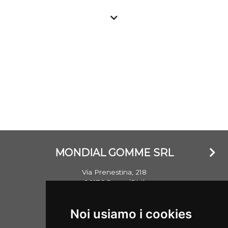
a prezzo vantaggioso presso i gommisti associati. Tutti
gli pneumatici nuovi sono importati e garantiti e con
marchio CE, gli pneumatici usati vengono invece testati
nella propria struttura e commercializzati garantendo il
livello standard di sicurezza. Si ricorda che un
penumatico ha mediamente un battistrada di oltre
8mm e che lo stesso non invecchia in base al DOT
(anno) di realizzazione, ma bensì se esposto a agenti
atmosferici che ne hanno danneggiato la struttura.
MONDIAL GOMME SRL
Via Prenestina, 218
00176 Roma (RM)
Email: info@mondialgomme.it
Noi usiamo i cookies
P.Iva: 17714311002