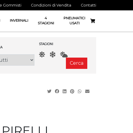
ne Gommisti
Condizioni di Vendita
Contatti
4
PNEUMATICI
I
INVERNALI
STAGIONI
USATI
STAGIONI
A
Cerca
 PIRELLI