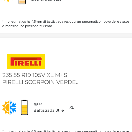
* il pneumatico ha 4.5mm di battistrada residuo, un pneumatico nuovo delle stesse
dimensioni ne possiede 7,5/8mm.
235 55 R19 105V XL M+S
PIRELLI SCORPOIN VERDE
ALL SEASON
85 %
XL
Battistrada Utile
* il pneumatico ha 6.5mm di battistrada residuo, un pneumatico nuovo delle stesse