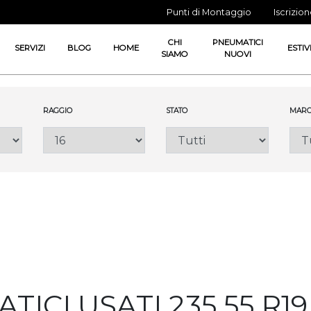
Punti di Montaggio
Iscrizio
CHI
PNEUMATICI
SERVIZI
BLOG
HOME
ESTIV
SIAMO
NUOVI
RAGGIO
STATO
MARC
ICI USATI 235 55 R19