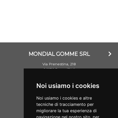
MONDIAL GOMME SRL
Via Prenestina, 218
00176 Roma (RM)
Email: info@mondialgomme.it
Noi usiamo i cookies
P.Iva: 17714311002
Noi usiamo i cookies e altre
Aperti dal lunedì al sabato
tecniche di tracciamento per
08:00/13:00 - 15:30/19:00
migliorare la tua esperienza di
navigazione nel nostro sito, per